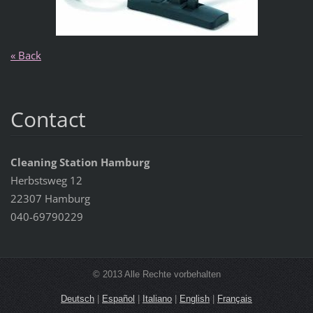
« Back
Contact
Cleaning Station Hamburg
Herbstsweg 12
22307 Hamburg
040-69790229
© 2013 Alle Rechte vorbehalten
Deutsch
|
Español
|
Italiano
|
English
|
Français